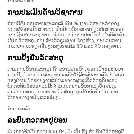
ການຜະລິດກ່ອນ
ການປະເມີນດ້ານວິຊາການ
ກ່ອນທີ່ຂັ້ນຕອນການຜະລິດເລີ່ມຕົ້ນ, ທີມງານວິສະວະກໍາຂອງ
ພວກເຮົາດໍາເນີນການປະເມີນດ້ານວິຊາການກ່ຽວກັບການອອກ
ແບບຊິ້ນສ່ວນຂອງທ່ານ. ນີ້ປະກອບມີການປະເມີນປັດໄຈທີ່ສໍາຄັນ
ເຊັ່ນ: ວັດສະດຸ, ການສໍາເລັດຮູບດ້ານ, ໂຄງສ້າງ, ຂະບວນການ,
ແລະລາຍລະອຽດອື່ນໆຂອງຮູບແຕ້ມ 3D ແລະ 2D ຂອງທ່ານ.
ການຢັ້ງຢືນວັດສະດຸ
ຕາມການຮ້ອງຂໍຂອງລູກຄ້າຂອງພວກເຮົາ, ພວກເຮົາສະຫນອງ
ການຢັ້ງຢືນຂອງວັດສະດຸທີ່ພວກເຮົາໃຊ້ສໍາລັບການເຮັດຊິ້ນສ່ວນ
ຂອງທ່ານ. ບົດລາຍງານແມ່ນມາຈາກຜູ້ຜະລິດວັດຖຸດິບແລະ
ປົກກະຕິແລ້ວປະກອບມີ: ຈໍານວນຄວາມຮ້ອນຂອງວັດສະດຸ,
ລະດັບວັດສະດຸ, ຂະຫນາດວັດສະດຸ, ຄຸນສົມບັດກົນຈັກ, ການ
ວິເຄາະທາງເຄມີ, ແລະອື່ນໆ.
ໃນການຜະລິດ
ລະບົບກວດກາຢູ່ບ່ອນ
ໃນເຄື່ອງຈັກທີ່ມີຄວາມແມ່ນຍໍາ, ມັນເປັນສິ່ງ ສຳ ຄັນທີ່ວັດສະດຸທີ່