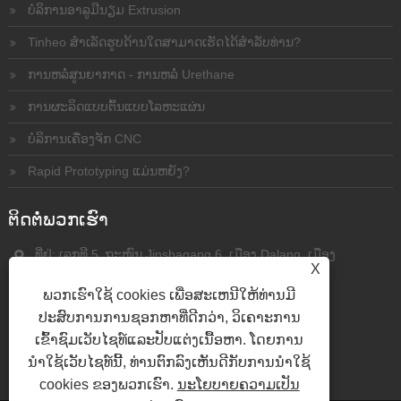
ບໍລິການອາລູມີນຽມ Extrusion
Tinheo ສໍາເລັດຮູບດ້ານໃດສາມາດເຮັດໄດ້ສໍາລັບທ່ານ?
ການຫລໍ່ສູນຍາກາດ - ການຫລໍ່ Urethane
ການຜະລິດແບບຕົ້ນແບບໂລຫະແຜ່ນ
ບໍລິການເຄື່ອງຈັກ CNC
Rapid Prototyping ແມ່ນຫຍັງ?
ຕິດ​ຕໍ່​ພວກ​ເຮົາ
ທີ່ຢູ່: ເລກທີ 5, ຖະໜົນ Jinshagang 6, ເມືອງ Dalang, ເມືອງ
X
Dongguan, ແຂວງ Guangdong, (523792) ຈີນ
ພວກເຮົາໃຊ້ cookies ເພື່ອສະເຫນີໃຫ້ທ່ານມີ
ໂທລະສັບ:
+86-13826935536
ປະສົບການການຊອກຫາທີ່ດີກວ່າ, ວິເຄາະການ
ອີເມວ:
amanda@tinheo-rp.com
ເຂົ້າຊົມເວັບໄຊທ໌ແລະປັບແຕ່ງເນື້ອຫາ. ໂດຍການ
ນໍາໃຊ້ເວັບໄຊທ໌ນີ້, ທ່ານຕົກລົງເຫັນດີກັບການນໍາໃຊ້
cookies ຂອງພວກເຮົາ.
ນະໂຍບາຍຄວາມເປັນ