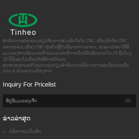
ສໍາ​ລັບ​ການ​ສອບ​ຖາມ​ກ່ຽວ​ກັບ​ພາກ​ສ່ວນ​ລົດ​ໂອ​ໂຕ CNC​, ເຄື່ອງ​ກົນ​ຈັກ CNC
aerospace​, ເຄື່ອງ CNC ຫຸ່ນຍົນ​ຫຼື​ບັນ​ຊີ​ລາຍ​ການ​ລາ​ຄາ​, ກະ​ລຸ​ນາ​ປ່ອຍ​ໃຫ້​ອີ​
ເມວ​ຂອງ​ທ່ານ​ກັບ​ພວກ​ເຮົາ​ແລະ​ພວກ​ເຮົາ​ຈະ​ຕິດ​ຕໍ່​ພົວ​ພັນ​ພາຍ​ໃນ 24 ຊົ່ວ​ໂມງ​.
20 ປີພິເສດໃນເຄື່ອງຈັກທີ່ກໍາຫນົດເອງ
ສະຫນອງການແກ້ໄຂແບບຢຸດດຽວສໍາລັບການບໍລິການການຜະລິດແບບເລັ່ງ
ດ່ວນ & ຕາມຄວາມຕ້ອງການ
Inquiry For Pricelist
ຂ່າວ​ລ່າ​ສຸດ
ບໍລິການແມ່ພິມສີດ