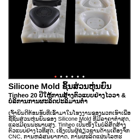
Silicone Mold ຊິ້ນສ່ວນຫຸ່ນຍົນ
Tinheo 20 ປີໃຫ້ການສ້າງຕົວແບບຢ່າງໄວວາ &
ບໍລິການການຜະລິດປະລິມານຕ່ໍາ
ເຈົ້າຍິນດີຕ້ອນຮັບທີ່ເຂົ້າມາໃນໂຮງງານຂອງພວກເຮົາເພື່ອ
ຊື້ຊິ້ນສ່ວນຫຸ່ນຍົນຂອງ Silicone Mold ທີ່ມີລາຄາຕໍ່າສຸດ,
ແລະມີຄຸນນະພາບສູງ. Tinheo ເປັນໜຶ່ງໃນບໍລິສັດສ້າງ
ຕົວແບບຢ່າງໄວທີ່ສຸດ, ເຊິ່ງເປັນຜູ້ຊ່ຽວຊານດ້ານເຄື່ອງຈັກ
CNC, ການຫລໍ່ສູນຍາກາດ, ການຜະລິດແຜ່ນໂລຫະ