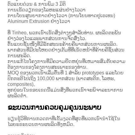
ຕົວແບບດ່ວນ & ການພິມ 3 ມິຕິ
ການເຮັດວຽກຂອງໂລຫະແຜ່ນຢ່າງໄວວາ
ການໂຍນສູນຍາກາດຢ່າງໄວວາ (ການໂຍນທາດຢູເຣເທນ)
Aluninum Extrusion ຢ່າງໄວວາ
ທີ່ Tinheo, ພວກເຮົາເຮັດສິ່ງຕ່າງໆສໍາລັບທ່ານ. ຜະ​ລິດ​ຕະ​ພັນ​
ຢ່າງ​ວ່ອງ​ໄວ​ແລະ​ພາກ​ສ່ວນ​ການ​ຈັດ​ສົ່ງ​ໄວ​.
ຕົ້ນແບບຊັ້ນໜຶ່ງທີ່ມີລັກສະນະຄ້າຍຄືພາກສ່ວນການຜະລິດ.
ພາກສ່ວນທີ່ມີປະໂຫຍດຢ່າງເຕັມທີ່ທີ່ເຮັດຫນ້າທີ່ຄ້າຍຄືຊິ້ນສ່ວນ
ການຜະລິດ.
ການແກ້ໄຂໂຄງການທີ່ມີຄວາມຍືດຫຍຸ່ນທີ່ເຫມາະສົມກັບຄວາມ
ຕ້ອງການຂອງໂຄງການສະເພາະຂອງທ່ານ.
MOQ ຂອງ​ພວກ​ເຮົາ​ເລີ່ມ​ຕົ້ນ​ທີ່ 1 ສໍາ​ລັບ prototypes ແລະ​ໂດຍ​
ປົກ​ກະ​ຕິ​ໄປ​ເຖິງ 100,000 ພາກ​ສ່ວນ (ພາດ​ສະ​ຕິກ​, ໂລ​ຫະ​,
composites​)​,
ທຸກບ່ອນໃນຂອບເຂດນີ້ແມ່ນສິ່ງທີ່ພວກເຮົາຈະພິຈາລະນາການ
ຜະລິດຕ່ໍາ.
ຂະບວນການຄວບຄຸມຄຸນນະພາບ
ຮຽນຮູ້ວິທີການກວດກາທີ່ເຂັ້ມງວດທີ່ສຸດທີ່ພວກເຮົານໍາໃຊ້ໃນ
ໄລຍະຂະບວນການຜະລິດທັງຫມົດ.