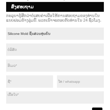
ສົ່ງສອບຖາມ
ກະລຸນາຮູ້ສຶກວ່າບໍ່ເສຍຄ່າເພື່ອໃຫ້ການສອບຖາມຂອງທ່ານໃນ
ແບບຟອມຂ້າງລຸ່ມນີ້. ພວກເຮົາຈະຕອບກັບທ່ານໃນ 24 ຊົ່ວໂມງ.