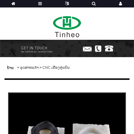
>
ອຸດສາຫະກໍາ
>
CNC ເຄື່ອງຫຸ່ນຍົນ
ບ້ານ