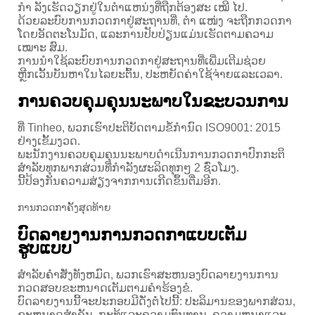
ກຳ ລັງເຮັດວຽກຢູ່ໃນຕໍາແຫນ່ງທີ່ຖືກຕ້ອງສະ ເໝີ ໄປ.
ດ້ວຍລະບົບການກວດກາຢູ່ສະຖານທີ່, ຕຳ ແໜ່ງ ຈະຖືກກວດກາ
ໂດຍອັດຕະໂນມັດ, ແລະການປັບປ່ຽນແມ່ນເຮັດຕາມຄວາມ
ເໝາະ ສົມ.
ການນໍາໃຊ້ລະບົບການກວດກາຢູ່ສະຖານທີ່ເພີ່ມເຕີມຊ່ວຍ
ຫຼີກເວັ້ນບັນຫາໃນໄລຍະຕົ້ນ, ປະຫຍັດຄ່າໃຊ້ຈ່າຍແລະເວລາ.
ການຄວບຄຸມຄຸນນະພາບໃນຂະບວນການ
ທີ່ Tinheo, ພວກເຮົາປະຕິບັດຕາມຂໍ້ກໍານົດ ISO9001: 2015
ຢ່າງເຂັ້ມງວດ.
ພະນັກງານຄວບຄຸມຄຸນນະພາບດໍາເນີນການກວດກາປົກກະຕິ
ສໍາລັບທຸກພາກສ່ວນທີ່ກໍາລັງຜະລິດທຸກໆ 2 ຊົ່ວໂມງ.
ນີ້ປ້ອງກັນຄວາມສ່ຽງຈາກການເກີດຂຶ້ນຕື່ມອີກ.
ການກວດກາຄັ້ງສຸດທ້າຍ
ບົດລາຍງານການກວດກາແບບເຕັມ
ຮູບແບບ
ສໍາລັບຄໍາສັ່ງທັງຫມົດ, ພວກເຮົາສະຫນອງບົດລາຍງານການ
ກວດສອບຂະຫນາດເຕັມຕາມຄໍາຮ້ອງຂໍ.
ບົດ​ລາຍ​ງານ​ນີ້​ຈະ​ປະ​ກອບ​ມີ​ດັ່ງ​ຕໍ່​ໄປ​ນີ້​: ປະ​ລິ​ມານ​ຂອງ​ພາກ​ສ່ວນ​,
ຂະ​ຫນາດ​ສໍາ​ຄັນ​, ກະ​ທູ້​ແລະ​ຄວາມ​ທົນ​ທານ​, ຄວາມ​ຫນາ​ແລະ​