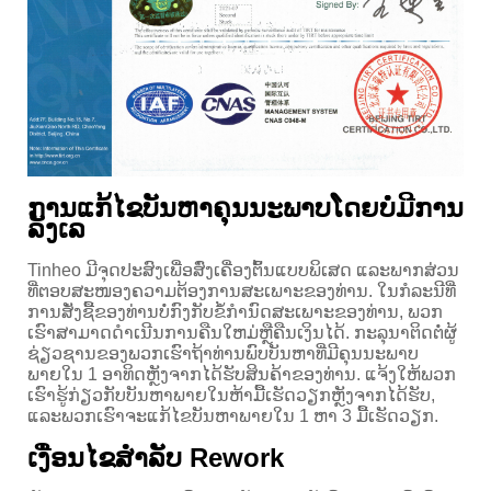
ການ​ແກ້​ໄຂ​ບັນ​ຫາ​ຄຸນ​ນະ​ພາບ​ໂດຍ​ບໍ່​ມີ​ການ​
ລັງ​ເລ​
Tinheo ມີຈຸດປະສົງເພື່ອສົ່ງເຄື່ອງຕົ້ນແບບພິເສດ ແລະພາກສ່ວນ
ທີ່ຕອບສະໜອງຄວາມຕ້ອງການສະເພາະຂອງທ່ານ. ໃນກໍລະນີທີ່
ການສັ່ງຊື້ຂອງທ່ານບໍ່ກົງກັບຂໍ້ກໍານົດສະເພາະຂອງທ່ານ, ພວກ
ເຮົາສາມາດດໍາເນີນການຄືນໃຫມ່ຫຼືຄືນເງິນໄດ້. ກະລຸນາຕິດຕໍ່ຜູ້
ຊ່ຽວຊານຂອງພວກເຮົາຖ້າທ່ານພົບບັນຫາທີ່ມີຄຸນນະພາບ
ພາຍໃນ 1 ອາທິດຫຼັງຈາກໄດ້ຮັບສິນຄ້າຂອງທ່ານ. ແຈ້ງໃຫ້ພວກ
ເຮົາຮູ້ກ່ຽວກັບບັນຫາພາຍໃນຫ້າມື້ເຮັດວຽກຫຼັງຈາກໄດ້ຮັບ,
ແລະພວກເຮົາຈະແກ້ໄຂບັນຫາພາຍໃນ 1 ຫາ 3 ມື້ເຮັດວຽກ.
ເງື່ອນໄຂສໍາລັບ Rework