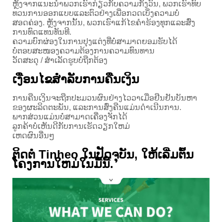
ຫຼັງຈາກແນະນໍາພວກເຮົາກ່ຽວກັບຄວາມກັງວົນ, ພວກເຮົາທົບ
ທວນການອອກແບບແລະຕົວຢ່າງເພື່ອກວດເບິ່ງຄວາມບໍ່
ສອດຄ່ອງ. ຫຼັງຈາກນັ້ນ, ພວກເຮົາແກ້ໄຂຄໍາຮ້ອງທຸກແລະສົ່ງ
ການທົດແທນທັນທີ.
ຄວາມບົກຜ່ອງໃນການປຸງແຕ່ງທີ່ບໍ່ສາມາດຍອມຮັບໄດ້
ບໍ່ຕອບສະໜອງຄວາມຕ້ອງການຄວາມທົນທານ
ວັດສະດຸ / ສໍາເລັດຮູບບໍ່ຖືກຕ້ອງ
ເງື່ອນໄຂສໍາລັບການຄືນເງິນ
ການຄືນເງິນຈະຖືກປະມວນຜົນຢ່າງໄວວາເມື່ອຢືນຢັນບັນຫາ
ຂອງຜະລິດຕະພັນ, ແລະການສົ່ງຄືນແມ່ນດໍາເນີນການ.
ພາກສ່ວນແມ່ນບໍ່ສາມາດເຄື່ອງຈັກໄດ້
ລູກຄ້າບໍ່ເຫັນດີກັບການເຮັດວຽກໃຫມ່
ເຫດຜົນອື່ນໆ
ຕິດຕໍ່ Tinheo ໃນປັດຈຸບັນ, ໃຫ້ເລີ່ມຕົ້ນ
ໂຄງການໃຫມ່ໃນມື້ນີ້.