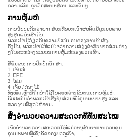
ຄວາມ​ເລິກ​, ຮູບ​ລັກ​ສະ​ນະ​ສ່ວນ​, ແລະ​ອື່ນໆ​.
ການຫຸ້ມຫໍ່
ການຮັບປະກັນວ່າພາກສ່ວນທີ່ພວກເຮົາຜະລິດມີຄຸນນະພາບ
ສູງສຸດແມ່ນສໍາຄັນ.
ພວກເຮົາຮູ້ກ່ຽວກັບຄວາມບໍ່ແນ່ນອນຂອງການຂົນສົ່ງ.
ດັ່ງນັ້ນ, ພວກເຮົາໃຫ້ແນ່ໃຈວ່າຄວາມສ່ຽງຕ່ໍາກັບພາກສ່ວນຕ່າງ
ໆໃນລະຫວ່າງຂະບວນການຫຸ້ມຫໍ່ຂອງພວກເຮົາ.
ສີ່​ຊັ້ນ​ຂອງ​ການ​ປົກ​ປັກ​ຮັກ​ສາ​:
1. ເຈ້ຍຫໍ່
2. EPE
3. ໂຟມ
4. ເຈ້ຍ / ກ່ອງໄມ້
ທັງໝົດເຫຼົ່ານີ້ຖືກນຳໃຊ້ໃນລະຫວ່າງຂັ້ນຕອນການຫຸ້ມຫໍ່,
ຮັບປະກັນວ່າພວກເຮົາສົ່ງຊິ້ນສ່ວນທີ່ມີຄຸນນະພາບສູງ ແລະ
ສວຍງາມທີ່ສຸດໃຫ້ທ່ານ.
ສິ່ງອໍານວຍຄວາມສະດວກທີ່ທັນສະໄໝ
ເພື່ອອໍານວຍຄວາມສະດວກໃຫ້ແກ່ອະນຸສັນຍາການຄວບຄຸມ
ຄຸນນະພາບທີ່ເຄັ່ງຄັດຂອງພວກເຮົາ,