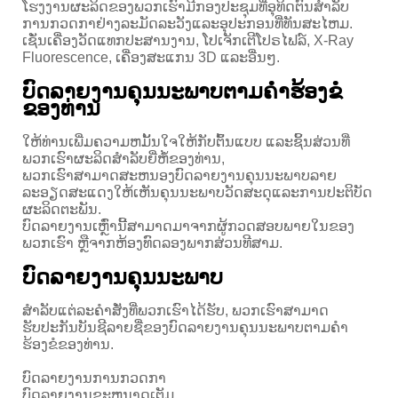
ໂຮງງານຜະລິດຂອງພວກເຮົາມີກອງປະຊຸມທີ່ອຸທິດຕົນສໍາລັບ
ການກວດກາຢ່າງລະມັດລະວັງແລະອຸປະກອນທີ່ທັນສະໄຫມ.
ເຊັ່ນເຄື່ອງວັດແທກປະສານງານ, ໂປເຈັກເຕີໂປຣໄຟລ໌, X-Ray
Fluorescence, ເຄື່ອງສະແກນ 3D ແລະອື່ນໆ.
ບົດລາຍງານຄຸນນະພາບຕາມຄໍາຮ້ອງຂໍ
ຂອງທ່ານ
ໃຫ້ທ່ານເພີ່ມຄວາມຫມັ້ນໃຈໃຫ້ກັບຕົ້ນແບບ ແລະຊິ້ນສ່ວນທີ່
ພວກເຮົາຜະລິດສໍາລັບຍີ່ຫໍ້ຂອງທ່ານ,
ພວກເຮົາສາມາດສະຫນອງບົດລາຍງານຄຸນນະພາບລາຍ
ລະອຽດສະແດງໃຫ້ເຫັນຄຸນນະພາບວັດສະດຸແລະການປະຕິບັດ
ຜະລິດຕະພັນ.
ບົດລາຍງານເຫຼົ່ານີ້ສາມາດມາຈາກຜູ້ກວດສອບພາຍໃນຂອງ
ພວກເຮົາ ຫຼືຈາກຫ້ອງທົດລອງພາກສ່ວນທີສາມ.
ບົດລາຍງານຄຸນນະພາບ
ສໍາລັບແຕ່ລະຄໍາສັ່ງທີ່ພວກເຮົາໄດ້ຮັບ, ພວກເຮົາສາມາດ
ຮັບປະກັນບັນຊີລາຍຊື່ຂອງບົດລາຍງານຄຸນນະພາບຕາມຄໍາ
ຮ້ອງຂໍຂອງທ່ານ.
ບົດລາຍງານການກວດກາ
ບົດລາຍງານຂະຫນາດເຕັມ