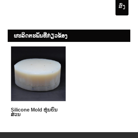
ສົ່ງ
ຜະ​ລິດ​ຕະ​ພັນ​ທີ່​ກ່ຽວ​ຂ້ອງ
Silicone Mold ຫຸ່ນຍົນ
ສ່ວນ