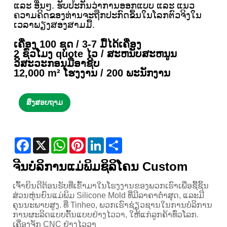
ແລະ ອື່ນໆ. ຮັບປະກັນວ່າການອອກແບບ ແລະ ແນວ
ຄວາມຄິດຂອງທ່ານຈະຖືກປະກົດຂຶ້ນໃນໂລກຕົວຈິງໃນ
ເວລາພຽງສອງສາມມື້.
ເຄື່ອງ 100 ຊຸດ / 3-7 ມື້ໄດ້ເຄື່ອງ
2 ຊົ່ວໂມງ quote ໄວ / ສະຫນັບສະຫນູນ
ວິສະວະກອນມືອາຊີບ
12,000 m² ໂຮງງານ / 200 ພະນັກງານ
ສົ່ງສອບຖາມ
Facebook
X
WhatsApp
Pinterest
LinkedIn
Share
ຈີນບໍລິການແມ່ພິມຊິລິໂຄນ Custom
ເຈົ້າຍິນດີຕ້ອນຮັບທີ່ເຂົ້າມາໃນໂຮງງານຂອງພວກເຮົາເພື່ອຊື້ຊິ້ນ
ສ່ວນຫຸ່ນຍົນແມ່ພິມ Silicone Mold ທີ່ມີລາຄາຕໍ່າສຸດ, ແລະມີ
ຄຸນນະພາບສູງ. ທີ່ Tinheo, ພວກເຮົາຊ່ຽວຊານໃນການບໍລິການ
ການຜະລິດແບບຕົ້ນແບບຢ່າງໄວວາ, ໃຫ້ແກ່ລູກຄ້າທົ່ວໂລກ.
ເຄື່ອງຈັກ CNC ຢ່າງໄວວາ