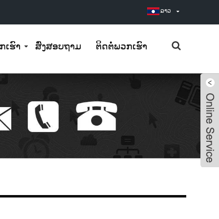
ລາວ
ກ​ເຮົາ
ສົ່ງສອບຖາມ
ຕິດ​ຕໍ່​ພວກ​ເຮົາ