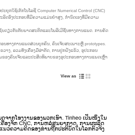
ະຍຸກໃຊ້ເຕັກໂນໂລຊີ Computer Numerical Control (CNC)
ດອົງປະກອບທີ່ມີຄວາມແມ່ນຍໍາສູງ, ກໍານົດເອງທີ່ມີຄວາມ
ັ່ນດຽວກັນກັບພາດສະຕິກແລະໂພລີເມີຊັ້ນທາງການແພດ. ການ​ຄັດ​
Live
ນທາງການແພດສ່ວນບຸກຄົນ, ຄົນເຈັບສະເພາະຫຼື prototypes.
ງຂວາງ, ລວມທັງເຄື່ອງມືຜ່າຕັດ, ການປູກຝັງແຂ້ວ, ອຸປະກອນ
ອດໄພຂອງຄົນເຈັບແລະປະສິດທິພາບຂອງອຸປະກອນທາງການແພດເຫຼົ່າ
View as
ດຈາກໂຮງງານຂອງພວກເຮົາ. Tinheo ເປັນໜຶ່ງໃນ
້ານເຄື່ອງຈັກ CNC, ການຫລໍ່ສູນຍາກາດ, ການຜະລິດ
ແນວຄວາມຄິດຂອງທ່ານຖືກປະຕິບັດໃນໂລກຕົວຈິງ