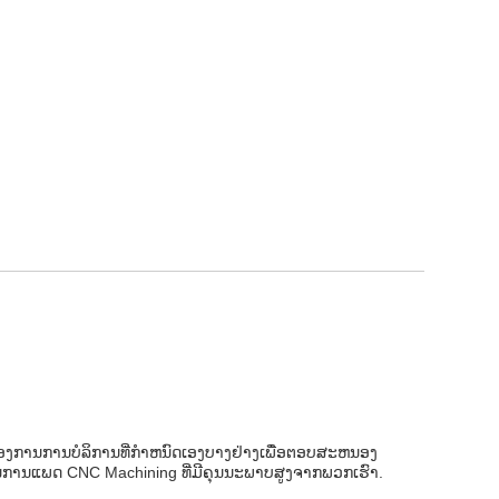
ອງການການບໍລິການທີ່ກໍາຫນົດເອງບາງຢ່າງເພື່ອຕອບສະຫນອງ
ກອນການແພດ CNC Machining ທີ່ມີຄຸນນະພາບສູງຈາກພວກເຮົາ.