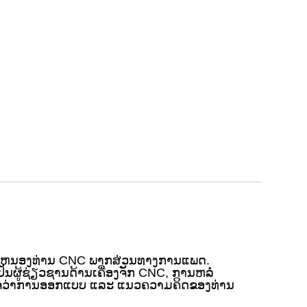
ຈະສະຫນອງທ່ານ CNC ພາກສ່ວນທາງການແພດ.
ງເປັນຜູ້ຊ່ຽວຊານດ້ານເຄື່ອງຈັກ CNC, ການຫລໍ່
່ໃຈວ່າການອອກແບບ ແລະ ແນວຄວາມຄິດຂອງທ່ານ