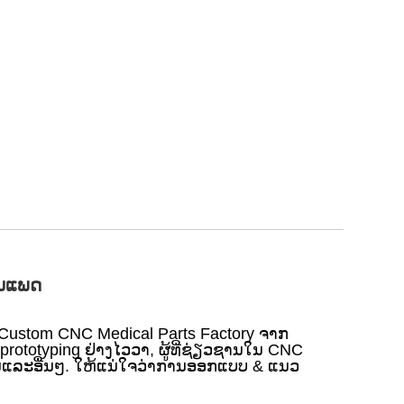
ານແພດ
stom CNC Medical Parts Factory ຈາກ
ັດ prototyping ຢ່າງໄວວາ, ຜູ້ທີ່ຊ່ຽວຊານໃນ CNC
່ນແລະອື່ນໆ. ໃຫ້ແນ່ໃຈວ່າການອອກແບບ & ແນວ