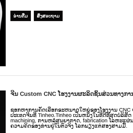
ອ່ານ​ຕື່ມ
ສົ່ງສອບຖາມ
ຈີນ Custom CNC ໂຮງງານຜະລິດຊິ້ນສ່ວນທາງກ
ຊອກຫາການຄັດເລືອກຂະຫນາດໃຫຍ່ຂອງໂຮງງານ CNC Cu
ປະເທດຈີນທີ່ Tinheo.Tinheo ເປັນຫນຶ່ງໃນທີ່ດີທີ່ສຸດບໍລິສ
machining, ການຫລໍ່ສູນຍາກາດ, fabrication ໂລຫະແຜ
ຄວາມຄິດຂອງທ່ານຢູ່ໃນຕົວຈິງ ໂລກພຽງແຕ່ສອງສາມມື້.