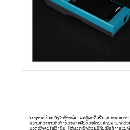
ໃນຖານະເປັນຫນຶ່ງໃນຜູ້ຜະລິດແລະຜູ້ຜະລິດຈີນ ອຸປະກອນກາ
ຄວາມຕ້ອງການຕົວຈິງຂອງພາກພື້ນຂອງທ່ານ, ທ່ານສາມາດປ່ອຍໃຫ
ພວກເຮົາຈະໃຫ້ວົງຢືມ. ໃຫ້ພວກເຮົາຮ່ວມມືກັນເພື່ອສ້າງອະນາຄ