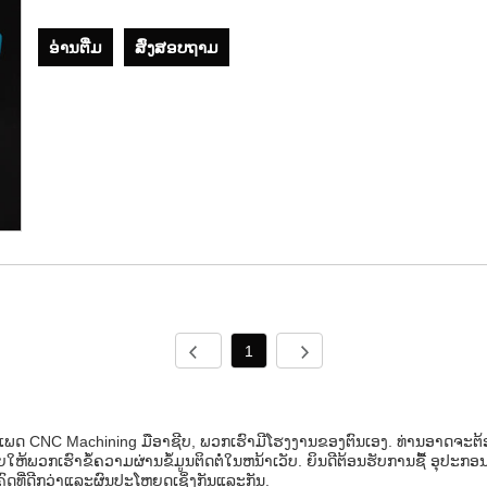
ອ່ານ​ຕື່ມ
ສົ່ງສອບຖາມ
1
ນແພດ CNC Machining ມືອາຊີບ, ພວກເຮົາມີໂຮງງານຂອງຕົນເອງ. ທ່ານອາດຈະຕ້
້ພວກເຮົາຂໍ້ຄວາມຜ່ານຂໍ້ມູນຕິດຕໍ່ໃນຫນ້າເວັບ. ຍິນດີຕ້ອນຮັບການຊື້ ອຸປະ
ົດທີ່ດີກວ່າແລະຜົນປະໂຫຍດເຊິ່ງກັນແລະກັນ.