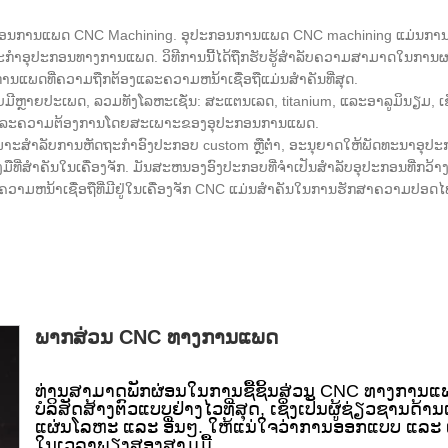
ປະກອນການແພດ CNC Machining. ອຸປະກອນການແພດ CNC machining ແມ່ນການປ
າອຸປະກອນທາງການແພດ. ວິທີການນີ້ໄດ້ຖືກຮັບຮູ້ສໍາລັບຄວາມສາມາດໃນການຜະລິ
ານແພດທີ່ຄວາມຖືກຕ້ອງແລະຄວາມຫນ້າເຊື່ອຖືແມ່ນສໍາຄັນທີ່ສຸດ.
ມີຫຼາຍປະເພດ, ລວມທັງໂລຫະເຊັ່ນ: ສະແຕນເລດ, titanium, ແລະອາລູມິນຽມ, ເຊ
​ແລະ​ຄວາມ​ຕ້ອງ​ການ​ໂດຍ​ສະ​ເພາະ​ຂອງ​ອຸ​ປະ​ກອນ​ການ​ແພດ​.
ໍາລັບການຫັດຖະກໍາອົງປະກອບ custom ຫຼືຕ່ໍາ, ອະນຸຍາດໃຫ້ພັດທະນາອຸປະກອ
ທີ່ສໍາຄັນໃນເຄື່ອງຈັກ. ມັນສະຫນອງອົງປະກອບທີ່ຈໍາເປັນສໍາລັບອຸປະກອນທີ່ກວ້າ
ະຄວາມຫນ້າເຊື່ອຖືທີ່ມີຢູ່ໃນເຄື່ອງຈັກ CNC ແມ່ນສໍາຄັນໃນການຮັກສາຄວາມປ
ພາກສ່ວນ CNC ທາງການແພດ
ທ່ານສາມາດພັກຜ່ອນໃນການຊື້ຊິ້ນສ່ວນ CNC ທາງການແພ
ບໍລິສັດສ້າງຕົວແບບຢ່າງໄວທີ່ສຸດ, ເຊິ່ງເປັນຜູ້ຊ່ຽວຊານດ
ແຜ່ນໂລຫະ ແລະ ອື່ນໆ. ໃຫ້ແນ່ໃຈວ່າການອອກແບບ ແລະ 
ໃນເວລາພຽງສອງສາມມື້.