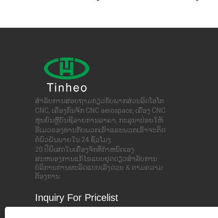
ສໍາ​ລັບ​ການ​ສອບ​ຖາມ​ກ່ຽວ​ກັບ​ພາກ​ສ່ວນ​ລົດ​ໂອ​ໂຕ
CNC​, ເຄື່ອງ​ກົນ​ຈັກ CNC aerospace​, ເຄື່ອງ CNC
ຫຸ່ນຍົນ​ຫຼື​ບັນ​ຊີ​ລາຍ​ການ​ລາ​ຄາ​, ກະ​ລຸ​ນາ​ປ່ອຍ​ໃຫ້​
ອີ​ເມວ​ຂອງ​ທ່ານ​ກັບ​ພວກ​ເຮົາ​ແລະ​ພວກ​ເຮົາ​ຈະ​ຕິດ​
ຕໍ່​ພົວ​ພັນ​ພາຍ​ໃນ 24 ຊົ່ວ​ໂມງ​.
20 ປີພິເສດໃນເຄື່ອງຈັກທີ່ກໍາຫນົດເອງ
ສະຫນອງການແກ້ໄຂແບບຢຸດດຽວສໍາລັບການ
ບໍລິການການຜະລິດແບບເລັ່ງດ່ວນ & ຕາມຄວາມ
ຕ້ອງການ
Inquiry For Pricelist