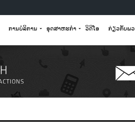
ການບໍລິການ
ອຸດສາຫະກໍາ
ວິດີໂອ
ກ່ຽວ​ກັບ​ພວ