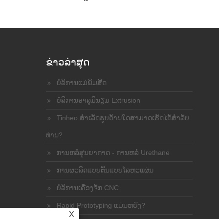
ຂ່າວ​ລ່າ​ສຸດ
ບໍລິການແມ່ພິມສີດ
ບໍລິການອາລູມີນຽມ Extrusion
Tinheo ສໍາເລັດຮູບດ້ານໃດສາມາດເຮັດໄດ້ສໍາລັບ
ທ່ານ?
ການຫລໍ່ສູນຍາກາດ - ການຫລໍ່ Urethane
ການຜະລິດແບບຕົ້ນແບບໂລຫະແຜ່ນ
ບໍລິການເຄື່ອງຈັກ CNC
Rapid Prototyping ແມ່ນຫຍັງ?
X