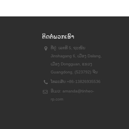
ຕິດ​ຕໍ່​ພວກ​ເຮົາ
ທີ່ຢູ່: ເລກທີ 5, ຖະໜົນ
Jinshagang 6, ເມືອງ Dalang,
ເມືອງ Dongguan, ແຂວງ
Guangdong, (523792) ຈີນ
ໂທລະສັບ:
+86-13826935536
ອີເມວ:
amanda@tinheo-
rp.com