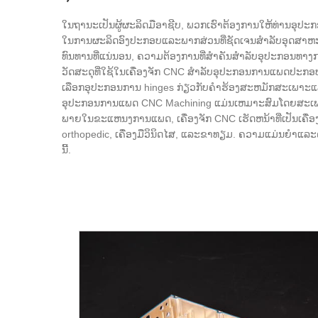
ໃນຖານະເປັນຜູ້ຜະລິດມືອາຊີບ, ພວກເຮົາຕ້ອງການໃຫ້ທ່ານອຸ
ໃນການຜະລິດອົງປະກອບແລະພາກສ່ວນທີ່ຊັດເຈນສໍາລັບອຸດສາຫະກໍ
ທົນທານທີ່ແນ່ນອນ, ຄວາມຕ້ອງການທີ່ສໍາຄັນສໍາລັບອຸປະກອນທາງກ
ວັດສະດຸທີ່ໃຊ້ໃນເຄື່ອງຈັກ CNC ສໍາລັບອຸປະກອນການແພດປະກອບ
ເລືອກ​ອຸ​ປະ​ກອນ​ການ hinges ກ່ຽວ​ກັບ​ຄໍາ​ຮ້ອງ​ສະ​ຫມັກ​ສະ​ເພາະ
ອຸປະກອນການແພດ CNC Machining ແມ່ນເຫມາະສົມໂດຍສະເພາະສ
ພາຍໃນຂະແຫນງການແພດ, ເຄື່ອງຈັກ CNC ເຮັດຫນ້າທີ່ເປັນເຄື່ອງມື
orthopedic, ເຄື່ອງມືວິນິດໄສ, ແລະຂາທຽມ. ຄວາມແມ່ນຍໍາແລ
ນີ້.