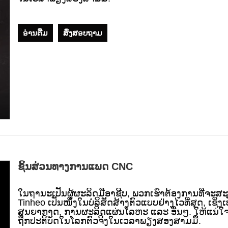
ອ່ານ​ຕື່ມ
ສົ່ງສອບຖາມ
ຊິ້ນສ່ວນທາງການແພດ CNC
ໃນຖານະເປັນຜູ້ຜະລິດມືອາຊີບ, ພວກເຮົາຕ້ອງການທີ່
Tinheo ເປັນໜຶ່ງໃນບໍລິສັດສ້າງຕົວແບບຢ່າງໄວທີ່ສຸດ, ເຊິ່
ສູນຍາກາດ, ການຜະລິດແຜ່ນໂລຫະ ແລະ ອື່ນໆ. ໃຫ້ແນ
ຖືກປະຕິບັດໃນໂລກຕົວຈິງໃນເວລາພຽງສອງສາມມື້.