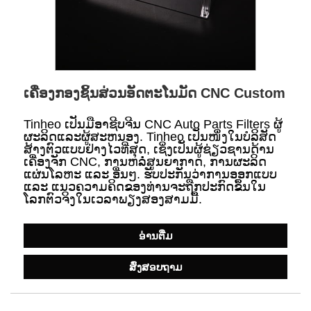
ເຄື່ອງກອງຊິ້ນສ່ວນອັດຕະໂນມັດ CNC Custom
Tinheo ເປັນມືອາຊີບຈີນ CNC Auto Parts Filters ຜູ້
ຜະລິດແລະຜູ້ສະຫນອງ. Tinheo ເປັນໜຶ່ງໃນບໍລິສັດ
ສ້າງຕົວແບບຢ່າງໄວທີ່ສຸດ, ເຊິ່ງເປັນຜູ້ຊ່ຽວຊານດ້ານ
ເຄື່ອງຈັກ CNC, ການຫລໍ່ສູນຍາກາດ, ການຜະລິດ
ແຜ່ນໂລຫະ ແລະ ອື່ນໆ. ຮັບປະກັນວ່າການອອກແບບ
ແລະ ແນວຄວາມຄິດຂອງທ່ານຈະຖືກປະກົດຂຶ້ນໃນ
ໂລກຕົວຈິງໃນເວລາພຽງສອງສາມມື້.
ອ່ານ​ຕື່ມ
ສົ່ງສອບຖາມ