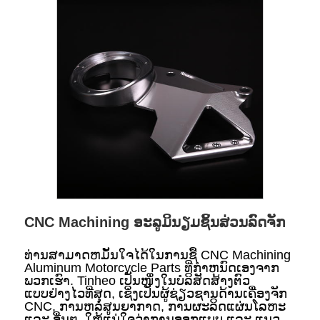
CNC Machining ອະລູມິນຽມຊິ້ນສ່ວນລົດຈັກ
ທ່ານສາມາດຫມັ້ນໃຈໄດ້ໃນການຊື້ CNC Machining
Aluminum Motorcycle Parts ທີ່ກໍາຫນົດເອງຈາກ
ພວກເຮົາ. Tinheo ເປັນໜຶ່ງໃນບໍລິສັດສ້າງຕົວ
ແບບຢ່າງໄວທີ່ສຸດ, ເຊິ່ງເປັນຜູ້ຊ່ຽວຊານດ້ານເຄື່ອງຈັກ
CNC, ການຫລໍ່ສູນຍາກາດ, ການຜະລິດແຜ່ນໂລຫະ
ແລະ ອື່ນໆ. ໃຫ້ແນ່ໃຈວ່າການອອກແບບ ແລະ ແນວ