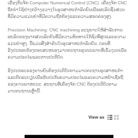
ເຄື່ອງກົນຈັກ Computer Numerical Control (CNC). ເຄື່ອງຈັກ CNC
ຖືກນໍາໃຊ້ຢ່າງກວ້າງຂວາງໃນອຸດສາຫະກໍາລົດຍົນເພື່ອຜະລິດຊິ້ນສ່ວນ
ທີ່ມີຄວາມແມ່ນຍໍາທີ່ມີຄວາມຖືກຕ້ອງແລະຄວາມສອດຄ່ອງສູງ.
Precision Machining: CNC machining ອະນຸຍາດໃຫ້ສໍາລັບການ
ຜະລິດຂອງພາກສ່ວນລົດຍົນທີ່ມີຄວາມທົນທານໃກ້ຊິດທີ່ສຸດແລະຄວາມ
ແມ່ນຍໍາສູງ. ນີ້ແມ່ນສິ່ງສໍາຄັນໃນອຸດສາຫະກໍາລົດຍົນ, ບ່ອນທີ່
ອົງປະກອບຕ້ອງຕອບສະຫນອງມາດຕະຖານຄຸນນະພາບທີ່ເຂັ້ມງວດເພື່ອ
ຄວາມປອດໄພແລະການປະຕິບັດ.
ອົງປະກອບຂອງຍານຍົນຕ້ອງປະຕິບັດຕາມມາດຕະຖານອຸດສາຫະກໍາ
ແລະກົດລະບຽບເພື່ອຮັບປະກັນຄວາມປອດໄພແລະຄວາມຫນ້າເຊື່ອຖື
ຂອງຍານພາຫະນະ. ສະຖານທີ່ເຄື່ອງຈັກ CNC ຕ້ອງປະຕິບັດຕາມ
ມາດຕະຖານເຫຼົ່ານີ້.
View as