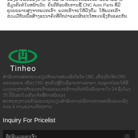
ຂໍ້ມູນຕິດຕໍ່ໃນຫນ້າເວັບ. ຍິນດີຕ້ອນຮັບການຊື້ CNC Auto Parts ທີ່ມີ
ຄຸນນະພາບສູງຈາກພວກເຮົາ. ພວກເຮົາຈະໃຫ້ວົງຢືມ. ໃຫ້ພວກເຮົາ
ຮ່ວມມືກັນເພື່ອສ້າງອະນາຄົດທີ່ດີກວ່າແລະຜົນປະໂຫຍດເຊິ່ງກັນແລະກັນ.
ສໍາ​ລັບ​ການ​ສອບ​ຖາມ​ກ່ຽວ​ກັບ​ພາກ​ສ່ວນ​ລົດ​ໂອ​ໂຕ CNC​, ເຄື່ອງ​ກົນ​ຈັກ CNC
aerospace​, ເຄື່ອງ CNC ຫຸ່ນຍົນ​ຫຼື​ບັນ​ຊີ​ລາຍ​ການ​ລາ​ຄາ​, ກະ​ລຸ​ນາ​ປ່ອຍ​ໃຫ້​ອີ​
ເມວ​ຂອງ​ທ່ານ​ກັບ​ພວກ​ເຮົາ​ແລະ​ພວກ​ເຮົາ​ຈະ​ຕິດ​ຕໍ່​ພົວ​ພັນ​ພາຍ​ໃນ 24 ຊົ່ວ​ໂມງ​.
20 ປີພິເສດໃນເຄື່ອງຈັກທີ່ກໍາຫນົດເອງ
ສະຫນອງການແກ້ໄຂແບບຢຸດດຽວສໍາລັບການບໍລິການການຜະລິດແບບເລັ່ງ
ດ່ວນ & ຕາມຄວາມຕ້ອງການ
Inquiry For Pricelist