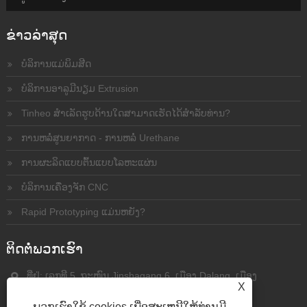
ຂ່າວ​ລ່າ​ສຸດ
ບໍລິການແມ່ພິມສີດ
ບໍລິການອາລູມີນຽມ Extrusion
Tinheo ສໍາເລັດຮູບດ້ານໃດສາມາດເຮັດໄດ້ສໍາລັບທ່ານ?
ການຫລໍ່ສູນຍາກາດ - ການຫລໍ່ Urethane
ການຜະລິດແບບຕົ້ນແບບໂລຫະແຜ່ນ
ບໍລິການເຄື່ອງຈັກ CNC
Rapid Prototyping ແມ່ນຫຍັງ?
ຕິດ​ຕໍ່​ພວກ​ເຮົາ
ທີ່ຢູ່: ເລກທີ 5, ຖະໜົນ Jinshagang 6, ເມືອງ Dalang, ເມືອງ
X
Dongguan, ແຂວງ Guangdong, (523792) ຈີນ
ພວກເຮົາໃຊ້ cookies ເພື່ອສະເຫນີໃຫ້ທ່ານມີ