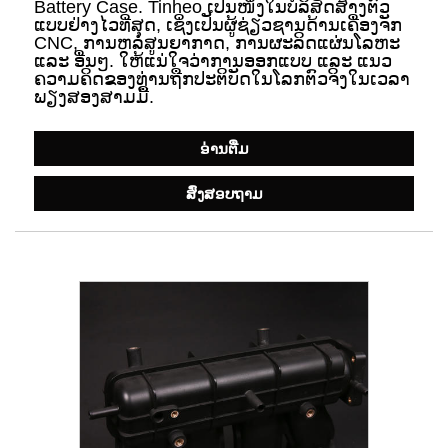
Battery Case. Tinheo ເປັນໜຶ່ງໃນບໍລິສັດສ້າງຕົວ
ແບບຢ່າງໄວທີ່ສຸດ, ເຊິ່ງເປັນຜູ້ຊ່ຽວຊານດ້ານເຄື່ອງຈັກ
CNC, ການຫລໍ່ສູນຍາກາດ, ການຜະລິດແຜ່ນໂລຫະ
ແລະ ອື່ນໆ. ໃຫ້ແນ່ໃຈວ່າການອອກແບບ ແລະ ແນວ
ຄວາມຄິດຂອງທ່ານຖືກປະຕິບັດໃນໂລກຕົວຈິງໃນເວລາ
ພຽງສອງສາມມື້.
ອ່ານ​ຕື່ມ
ສົ່ງສອບຖາມ