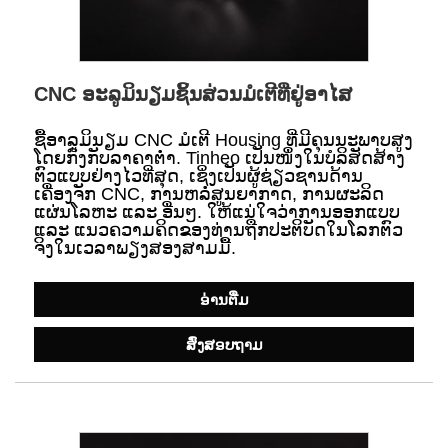
CNC ອະລູມິນຽມຊິ້ນສ່ວນມໍເຕີທີ່ຢູ່ອາໄສ
ຊື້ອາລູມິນຽມ CNC ມໍເຕີ Housing ທີ່ມີຄຸນນະພາບສູງ
ໂດຍກົງກັບລາຄາຕໍ່າ. Tinheo ເປັນໜຶ່ງໃນບໍລິສັດສ້າງ
ຕົວແບບຢ່າງໄວທີ່ສຸດ, ເຊິ່ງເປັນຜູ້ຊ່ຽວຊານດ້ານ
ເຄື່ອງຈັກ CNC, ການຫລໍ່ສູນຍາກາດ, ການຜະລິດ
ແຜ່ນໂລຫະ ແລະ ອື່ນໆ. ໃຫ້ແນ່ໃຈວ່າການອອກແບບ
ແລະ ແນວຄວາມຄິດຂອງທ່ານຖືກປະຕິບັດໃນໂລກຕົວ
ຈິງໃນເວລາພຽງສອງສາມມື້.
ອ່ານ​ຕື່ມ
ສົ່ງສອບຖາມ