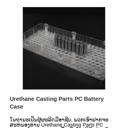
Urethane Casting Parts PC Battery
Case
ໃນຖານະເປັນຜູ້ຜະລິດມືອາຊີບ, ພວກເຮົາຢາກຈະ
ສະຫນອງທ່ານ Urethane Casting Parts PC