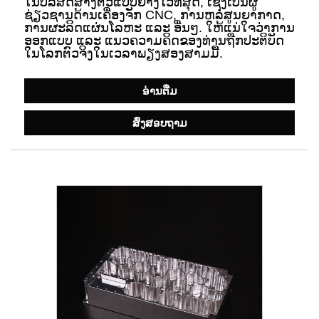
ໃນບໍລິສັດສ້າງຕົວແບບຢ່າງໄວທີ່ສຸດ, ເຊິ່ງເປັນຜູ້
ຊ່ຽວຊານດ້ານເຄື່ອງຈັກ CNC, ການຫລໍ່ສູນຍາກາດ,
ການຜະລິດແຜ່ນໂລຫະ ແລະ ອື່ນໆ. ໃຫ້ແນ່ໃຈວ່າການ
ອອກແບບ ແລະ ແນວຄວາມຄິດຂອງທ່ານຖືກປະຕິບັດ
ໃນໂລກຕົວຈິງໃນເວລາພຽງສອງສາມມື້.
ອ່ານ​ຕື່ມ
ສົ່ງສອບຖາມ