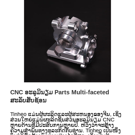
CNC ອະລູມິນຽມ Parts Multi-faceted
ສະລັບສັບຊ້ອນ
Tinheo ແມ່ນຜູ້ຜະລິດແລະຜູ້ສະຫນອງຂອງຈີນ, ເຊິ່ງ
ສ່ວນໃຫຍ່ແມ່ນຜະລິດຊິ້ນສ່ວນອະລູມິນຽມ CNC
ຫຼາຍດ້ານທີ່ມີປະສົບການຫຼາຍປີ. ຫວັງວ່າຈະສ້າງ
ຄວາມສໍາພັນທາງທຸລະກິດກັບທ່ານ. Tinheo ເປັນໜຶ່ງ