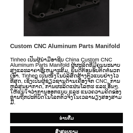
Custom CNC Aluminum Parts Manifold
Tinheo ເປັນຜູ້ນໍາມືອາຊີບ China Custom CNC
Aluminum Parts Manifold ຜູ້ຜະລິດທີ່ມີຄຸນນະພາບ
ສູງແລະລາຄາທີ່ເຫມາະສົມ. ຍິນດີຕ້ອນຮັບຕິດຕໍ່ພວກ
ເຮົາ. Tinheo ເປັນໜຶ່ງໃນບໍລິສັດສ້າງຕົວແບບຢ່າງໄວ
ທີ່ສຸດ, ເຊິ່ງເປັນຜູ້ຊ່ຽວຊານດ້ານເຄື່ອງຈັກ CNC, ການ
ຫລໍ່ສູນຍາກາດ, ການຜະລິດແຜ່ນໂລຫະ ແລະ ອື່ນໆ.
ໃຫ້ແນ່ໃຈວ່າການອອກແບບ ແລະ ແນວຄວາມຄິດຂອງ
ທ່ານຖືກປະຕິບັດໃນໂລກຕົວຈິງໃນເວລາພຽງສອງສາມ
ມື້.
ອ່ານ​ຕື່ມ
ສົ່ງສອບຖາມ