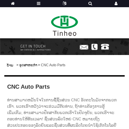
>
ອຸດສາຫະກໍາ
>
CNC Auto Parts
ບ້ານ
CNC Auto Parts
ທ່ານສາມາດຫມັ້ນໃຈໃນການຊື້ຊິ້ນສ່ວນ CNC ອັດຕະໂນມັດຈາກພວກ
ເຮົາ. ພວກເຮົາຫວັງວ່າຈະຮ່ວມມືກັບທ່ານ, ຖ້າທ່ານຕ້ອງການຮູ້
ເພີ່ມເຕີມ, ທ່ານສາມາດປຶກສາກັບພວກເຮົາໃນປັດຈຸບັນ, ພວກເຮົາຈະ
ຕອບທ່ານໃຫ້ທັນເວລາ! ຊິ້ນສ່ວນລົດໃຫຍ່ CNC ຫມາຍເຖິງ
ສ່ວນປະກອບຂອງລົດຍົນແລະຊິ້ນສ່ວນທີ່ຜະລິດໂດຍນໍາໃຊ້ເຕັກໂນໂລຢີ