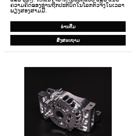
ຄວາມຄິດຂອງທ່ານຖືກປະຕິບັດໃນໂລກຕົວຈິງໃນເວລາ
ພຽງສອງສາມມື້.
ອ່ານ​ຕື່ມ
ສົ່ງສອບຖາມ