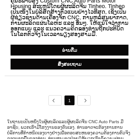
ຄຸນະພາບສູງ Custom CNC Auto Parts Motor
Housing ສະເຫນີໂດຍຜູ້ຜະລິດຈີນ Tinheo. Tinheo
ເປັນໜຶ່ງໃນບໍລິສັດສ້າງຕົວແບບຢ່າງໄວທີ່ສຸດ, ເຊິ່ງເປັນ
ຜູ້ຊ່ຽວຊານດ້ານເຄື່ອງຈັກ CNC, ການຫລໍ່ສູນຍາກາດ,
ການຜະລິດແຜ່ນໂລຫະ ແລະ ອື່ນໆ. ໃຫ້ແນ່ໃຈວ່າການ
ອອກແບບ ແລະ ແນວຄວາມຄິດຂອງທ່ານຖືກປະຕິບັດ
ໃນໂລກຕົວຈິງໃນເວລາພຽງສອງສາມມື້.
ອ່ານ​ຕື່ມ
ສົ່ງສອບຖາມ
1
ໃນຖານະເປັນຫນຶ່ງໃນຜູ້ຜະລິດແລະຜູ້ຜະລິດຈີນ CNC Auto Parts ມື
ອາຊີບ, ພວກເຮົາມີໂຮງງານຂອງຕົນເອງ. ທ່ານອາດຈະຕ້ອງການການ
ບໍລິການທີ່ກໍາຫນົດເອງບາງຢ່າງເພື່ອຕອບສະຫນອງຄວາມຕ້ອງການຕົວຈິງ
ຂອງພາກພື້ນຂອງທ່ານ, ທ່ານສາມາດປ່ອຍໃຫ້ພວກເຮົາຂໍ້ຄວາມຜ່ານ